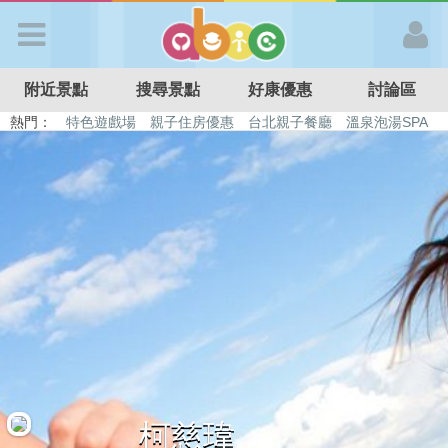
歡迎加入
附近景點
搜尋景點
好康優惠
討論區
APP登入
熱門：
特色遊戲場
親子住房優惠
台北親子餐廳
溫泉泡湯SPA
溜滑梯民宿
觀光工廠
DIY摘果
日本親子景點
首 頁
搜尋景點
好康優惠
最新消息
最新留言
柯慈瑋