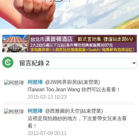
商家合作
推薦景點
討論區
聯絡我們
柯慈瑋
@
JW跨界廚房(結束營業)
ITaiwan Too Jean Wang 你們可以去看看！
APP下載
2015-02-13 10:23
柯慈瑋
@
西雅圖的天空(結束營業)
這裡是我拍婚紗的地方，下次要帶女兒來去看
看！
2013-07-09 00:11