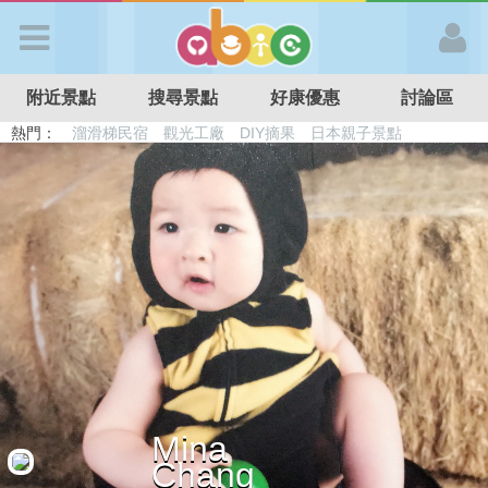
歡迎加入
附近景點
搜尋景點
好康優惠
討論區
APP登入
熱門：
溜滑梯民宿
觀光工廠
DIY摘果
日本親子景點
特色遊戲場
親子住房優惠
台北親子餐廳
溫泉泡湯SPA
首 頁
搜尋景點
好康優惠
最新消息
Mina
最新留言
Chang