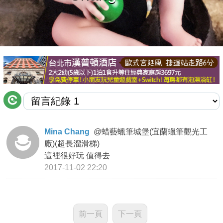
商家合作
推薦景點
討論區
聯絡我們
Mina Chang
@
蜡藝蠟筆城堡(宜蘭蠟筆觀光工
廠)(超長溜滑梯)
APP下載
這裡很好玩 值得去
2017-11-02 22:20
前一頁
下一頁