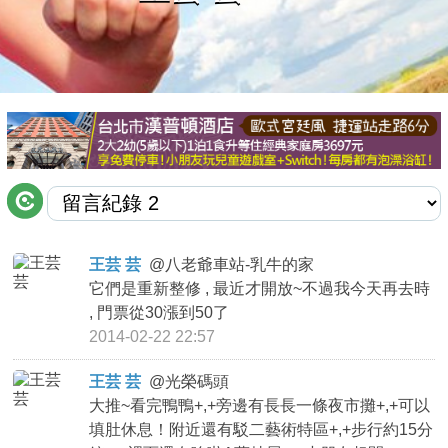
商家合作
推薦景點
討論區
聯絡我們
王芸 芸
@
八老爺車站-乳牛的家
它們是重新整修 , 最近才開放~不過我今天再去時
APP下載
, 門票從30漲到50了
2014-02-22 22:57
王芸 芸
@
光榮碼頭
大推~看完鴨鴨+,+旁邊有長長一條夜市攤+,+可以
填肚休息！附近還有駁二藝術特區+,+步行約15分