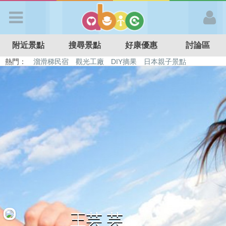
歡迎加入
附近景點
搜尋景點
好康優惠
討論區
APP登入
熱門：
溜滑梯民宿
觀光工廠
DIY摘果
日本親子景點
特色遊戲場
親子住房優惠
台北親子餐廳
溫泉泡湯SPA
首 頁
搜尋景點
好康優惠
最新消息
最新留言
王芸 芸