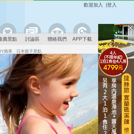
歡迎加入
|
登入
推薦景點
討論區
聯絡我們
APP下載
IY摘果
日本親子景點