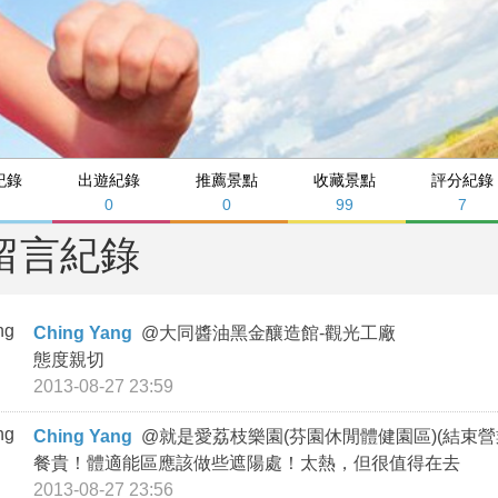
紀錄
出遊紀錄
推薦景點
收藏景點
評分紀錄
0
0
99
7
留言紀錄
Ching Yang
@
大同醬油黑金釀造館-觀光工廠
態度親切
2013-08-27 23:59
Ching Yang
@
就是愛荔枝樂園(芬園休閒體健園區)(結束營
餐貴！體適能區應該做些遮陽處！太熱，但很值得在去
2013-08-27 23:56