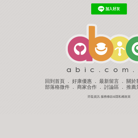
回到首頁
．
好康優惠
．
最新留言
．
關於
部落格微件
．
商家合作
．
討論區
．
推薦
羿磊資訊 服務條款&隱私權政策