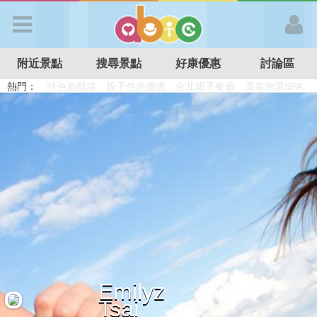
歡迎加入
附近景點
搜尋景點
好康優惠
討論區
APP登入
熱門：
溜滑梯民宿
觀光工廠
DIY摘果
日本親子景點
特色遊戲場
親子住房優惠
台北親子餐廳
溫泉泡湯SPA
首 頁
搜尋景點
好康優惠
最新消息
Emilyz
最新留言
Tsai