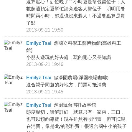
還算貼心！訂位晚了半小時還是幫包留位子；人
數超過預定還幫忙請旁邊客人挪位子！明明用餐
時間兩小時，超過也沒來趕人！不過餐點算是貴
了點
2013-09-21 19:50
Emilyz Tsai
@
國立科學工藝博物館(高雄科工
館)
小朋友遊玩的好去處，玩的開心又長知識
2013-09-21 19:46
Emilyz Tsai
@
淨園農場(淨園機場咖啡)
適合親子同遊的好地方，門票可抵消費
2013-09-21 19:45
Emilyz Tsai
@
彪琥台灣鞋故事館
態度親切，講解詳細，就算只有一家兩，三口，
也可以預約導覽！現在雖然有收門票，但可抵現
在消費，像是diy的彩料費！很適合國中小的孩子