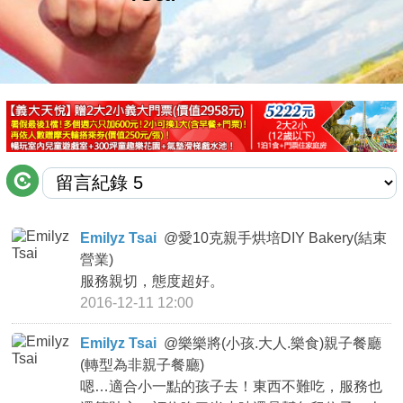
商家合作
推薦景點
討論區
聯絡我們
Emilyz Tsai
@
愛10克親手烘培DIY Bakery(結束
營業)
APP下載
服務親切，態度超好。
2016-12-11 12:00
Emilyz Tsai
@
樂樂將(小孩.大人.樂食)親子餐廳
(轉型為非親子餐廳)
嗯…適合小一點的孩子去！東西不難吃，服務也