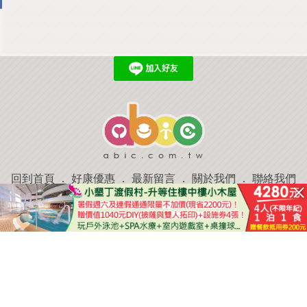
回到首頁
．
好康優惠
．
最新留言
．
關於我們
．
聯絡我們
部落格微件
．
商家合作
．
討論區
．
推薦景點
．
APP下載
羿磊資訊 服務條款&隱私權政策