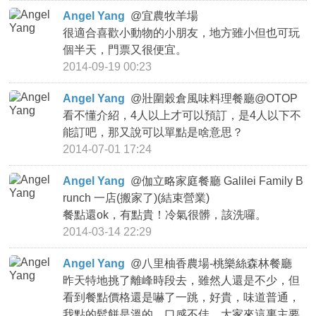
Angel Yang
@
宜農牧羊場
很適合喜歡小動物的小朋友，地方雖小但也可玩
個半天，門票又很便宜。
2014-09-19 00:23
Angel Yang
@
壯圍穀倉風味料理餐廳@OTOP
看不懂介紹，4人以上才可以預訂，是4人以下不
能訂吧，那又說可以單點是啥意思？
2014-07-01 17:24
Angel Yang
@
伽立略家庭餐廳 Galilei Family B
runch 一店(搬家了)(結束營業)
餐點還ok，有點貴！冷氣很髒，該洗囉。
2014-03-14 22:29
Angel Yang
@
八里柚香農場-桃樂絲森林餐廳
昨天特地挑了離峰時段去，雖然人還是不少，但
看到餐點價格還是嚇了一跳，好貴，味道普通，
我點的鬆餅是溫的，口感不佳，大家來這裏主要