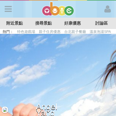
歡迎加入
附近景點
搜尋景點
好康優惠
討論區
APP登入
熱門：
特色遊戲場
親子住房優惠
台北親子餐廳
溫泉泡湯SPA
溜滑梯民宿
觀光工廠
DIY摘果
日本親子景點
首 頁
搜尋景點
好康優惠
最新消息
Angel
最新留言
Yang