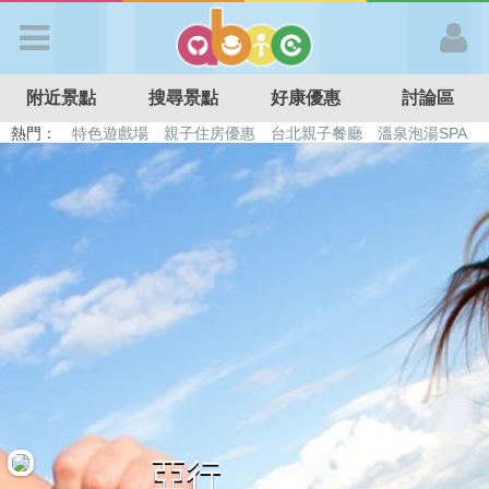
歡迎加入
附近景點
搜尋景點
好康優惠
討論區
APP登入
熱門：
特色遊戲場
親子住房優惠
台北親子餐廳
溫泉泡湯SPA
溜滑梯民宿
觀光工廠
DIY摘果
日本親子景點
首 頁
搜尋景點
好康優惠
最新消息
最新留言
亞行