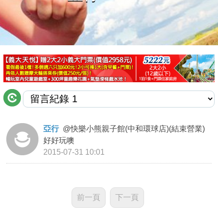
商家合作
推薦景點
討論區
聯絡我們
亞行
@
快樂小熊親子館(中和環球店)(結束營業)
好好玩噢
APP下載
2015-07-31 10:01
前一頁
下一頁