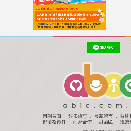
回到首頁
．
好康優惠
．
最新留言
．
關於
部落格微件
．
商家合作
．
討論區
．
推薦
羿磊資訊 服務條款&隱私權政策