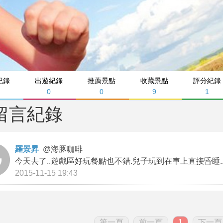
紀錄
出遊紀錄
推薦景點
收藏景點
評分紀錄
0
0
9
1
留言紀錄
羅景昇
@
海豚咖啡
今天去了..遊戲區好玩餐點也不錯.兒子玩到在車上直接昏睡..
2015-11-15 19:43
第一頁
前一頁
1
下一頁