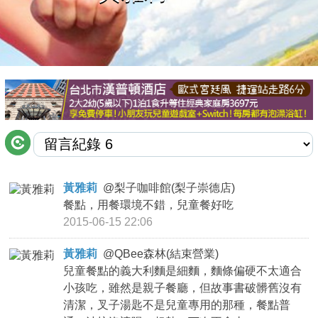
商家合作
推薦景點
討論區
聯絡我們
黃雅莉
@
梨子咖啡館(梨子崇德店)
餐點，用餐環境不錯，兒童餐好吃
APP下載
2015-06-15 22:06
黃雅莉
@
QBee森林(結束營業)
兒童餐點的義大利麵是細麵，麵條偏硬不太適合
小孩吃，雖然是親子餐廳，但故事書破髒舊沒有
清潔，叉子湯匙不是兒童專用的那種，餐點普