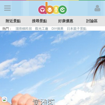
歡迎加入
附近景點
搜尋景點
好康優惠
討論區
APP登入
熱門：
溜滑梯民宿
觀光工廠
DIY摘果
日本親子景點
特色遊戲場
親子住房優惠
台北親子餐廳
溫泉泡湯SPA
首 頁
搜尋景點
好康優惠
最新消息
最新留言
黃雅莉