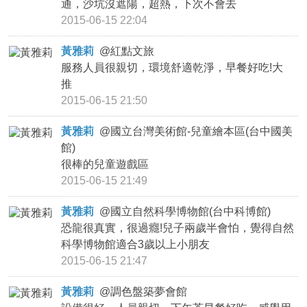
通，沙坑沒遮陽，超熱，下次不會去
2015-06-15 22:04
黃雅莉
@
紅點文旅
服務人員很親切，環境舒適乾淨，早餐好吃!大
推
2015-06-15 21:50
黃雅莉
@
國立台灣美術館-兒童繪本區(台中國美
館)
很棒的兒童遊戲區
2015-06-15 21:49
黃雅莉
@
國立自然科學博物館(台中科博館)
恐龍很真實，很過癮!兒子兩歲半會怕，覺得自然
科學博物館適合3歲以上小朋友
2015-06-15 21:47
黃雅莉
@
調色盤築夢會館