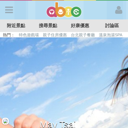
歡迎加入
附近景點
搜尋景點
好康優惠
討論區
APP登入
熱門：
特色遊戲場
親子住房優惠
台北親子餐廳
溫泉泡湯SPA
溜滑梯民宿
觀光工廠
DIY摘果
日本親子景點
首 頁
搜尋景點
好康優惠
最新消息
最新留言
May Tsai