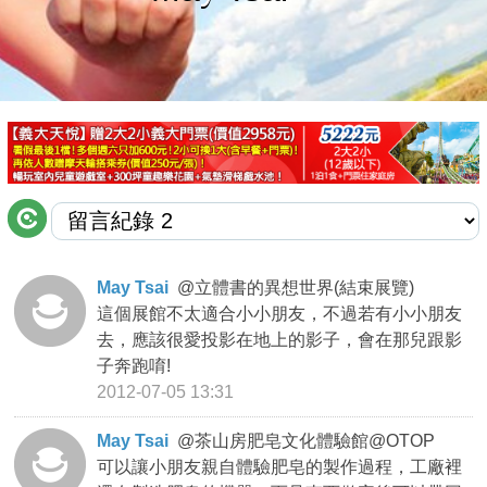
商家合作
推薦景點
討論區
聯絡我們
May Tsai
@
立體書的異想世界(結束展覽)
這個展館不太適合小小朋友，不過若有小小朋友
APP下載
去，應該很愛投影在地上的影子，會在那兒跟影
子奔跑唷!
2012-07-05 13:31
May Tsai
@
茶山房肥皂文化體驗館@OTOP
可以讓小朋友親自體驗肥皂的製作過程，工廠裡