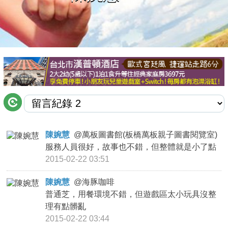
商家合作
推薦景點
討論區
聯絡我們
陳婉慧
@
萬板圖書館(板橋萬板親子圖書閱覽室)
服務人員很好，故事也不錯，但整體就是小了點
APP下載
2015-02-22 03:51
陳婉慧
@
海豚咖啡
普通芝，用餐環境不錯，但遊戲區太小玩具沒整
理有點髒亂
2015-02-22 03:44