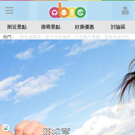
歡迎加入
附近景點
搜尋景點
好康優惠
討論區
APP登入
熱門：
溜滑梯民宿
觀光工廠
DIY摘果
日本親子景點
特色遊戲場
親子住房優惠
台北親子餐廳
溫泉泡湯SPA
首 頁
搜尋景點
好康優惠
最新消息
最新留言
陳婉慧