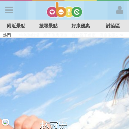
歡迎加入
附近景點
搜尋景點
好康優惠
討論區
APP登入
熱門：
溜滑梯民宿
觀光工廠
DIY摘果
日本親子景點
特色遊戲場
親子住房優惠
台北親子餐廳
溫泉泡湯SPA
首 頁
搜尋景點
好康優惠
最新消息
最新留言
林冠宏