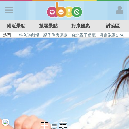
歡迎加入
附近景點
搜尋景點
好康優惠
討論區
APP登入
熱門：
特色遊戲場
親子住房優惠
台北親子餐廳
溫泉泡湯SPA
溜滑梯民宿
觀光工廠
DIY摘果
日本親子景點
首 頁
搜尋景點
好康優惠
最新消息
最新留言
王貞美