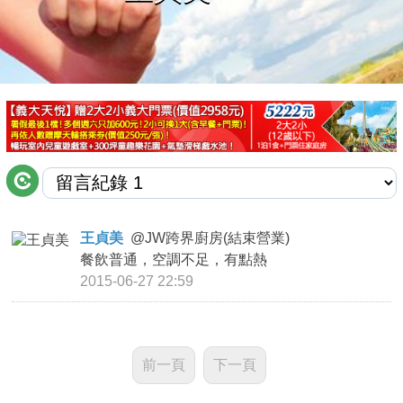
商家合作
推薦景點
討論區
聯絡我們
王貞美
@
JW跨界廚房(結束營業)
餐飲普通，空調不足，有點熱
APP下載
2015-06-27 22:59
前一頁
下一頁