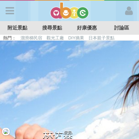
歡迎加入
附近景點
搜尋景點
好康優惠
討論區
APP登入
熱門：
溜滑梯民宿
觀光工廠
DIY摘果
日本親子景點
特色遊戲場
親子住房優惠
台北親子餐廳
溫泉泡湯SPA
首 頁
搜尋景點
好康優惠
最新消息
最新留言
林佑霖