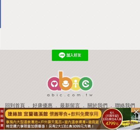
回到首頁
．
好康優惠
．
最新留言
．
關於我們
．
聯絡我們
部落格微件
．
商家合作
．
討論區
．
推薦景點
．
APP下載
羿磊資訊 服務條款&隱私權政策