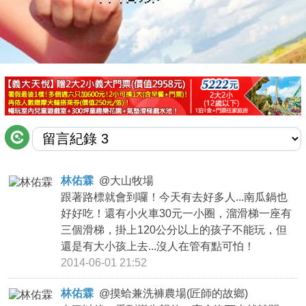
商家合作
推薦景點
討論區
聯絡我們
林佑霖
@
大山牧場
跟著路標就會到囉！今天有去好多人...南瓜鍋也
APP下載
好好吃！還有小火車30元一小圈，溜滑梯一座有
三個滑梯，掛上120公分以上的孩子不能玩，但
還是有大小孩上去...沒人在管有點可怕！
2014-06-01 21:52
林佑霖
@
摸蛤兼洗褲農場(匠師的故鄉)