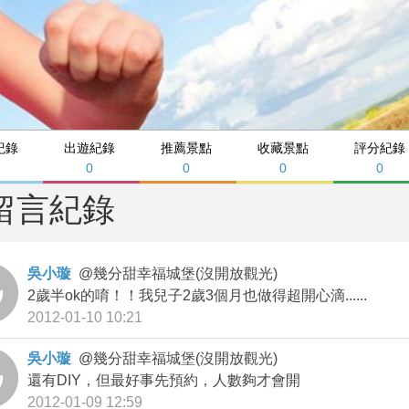
紀錄
出遊紀錄
推薦景點
收藏景點
評分紀錄
0
0
0
0
留言紀錄
吳小璇
@
幾分甜幸福城堡(沒開放觀光)
2歲半ok的唷！！我兒子2歲3個月也做得超開心滴......
2012-01-10 10:21
吳小璇
@
幾分甜幸福城堡(沒開放觀光)
還有DIY，但最好事先預約，人數夠才會開
2012-01-09 12:59