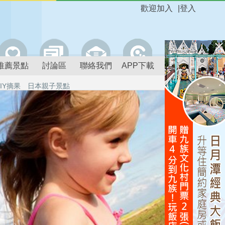
歡迎加入
|
登入
推薦景點
討論區
聯絡我們
APP下載
IY摘果
日本親子景點