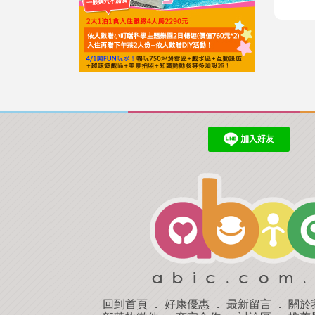
回到首頁
．
好康優惠
．
最新留言
．
關於