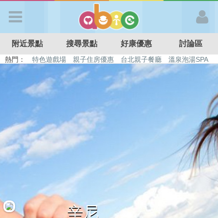
歡迎加入
附近景點
搜尋景點
好康優惠
討論區
APP登入
熱門：
特色遊戲場
親子住房優惠
台北親子餐廳
溫泉泡湯SPA
溜滑梯民宿
觀光工廠
DIY摘果
日本親子景點
首 頁
搜尋景點
好康優惠
最新消息
最新留言
辛尼