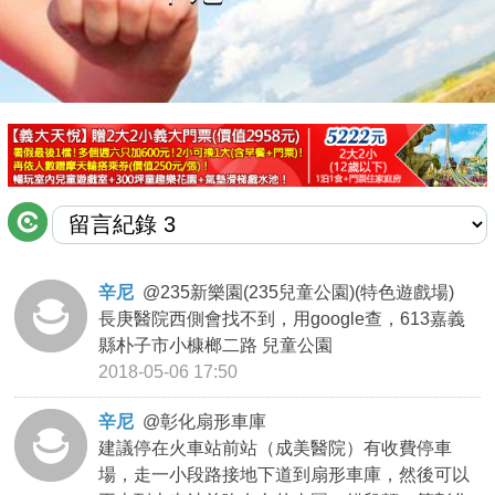
商家合作
推薦景點
討論區
聯絡我們
辛尼
@
235新樂園(235兒童公園)(特色遊戲場)
長庚醫院西側會找不到，用google查，613嘉義
APP下載
縣朴子市小槺榔二路 兒童公園
2018-05-06 17:50
辛尼
@
彰化扇形車庫
建議停在火車站前站（成美醫院）有收費停車
場，走一小段路接地下道到扇形車庫，然後可以