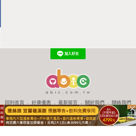
回到首頁
．
好康優惠
．
最新留言
．
關於我們
．
聯絡我們
部落格微件
．
商家合作
．
討論區
．
推薦景點
．
APP下載
羿磊資訊 服務條款&隱私權政策