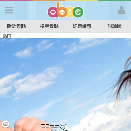
歡迎加入
附近景點
搜尋景點
好康優惠
討論區
APP登入
熱門：
溜滑梯民宿
觀光工廠
DIY摘果
日本親子景點
特色遊戲場
親子住房優惠
台北親子餐廳
溫泉泡湯SPA
首 頁
搜尋景點
好康優惠
最新消息
最新留言
王志鴻