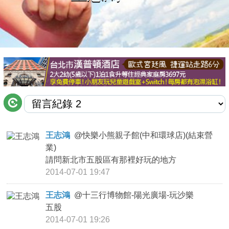
商家合作
推薦景點
討論區
聯絡我們
王志鴻
@
快樂小熊親子館(中和環球店)(結束營
業)
APP下載
請問新北市五股區有那裡好玩的地方
2014-07-01 19:47
王志鴻
@
十三行博物館-陽光廣場-玩沙樂
五股
2014-07-01 19:26