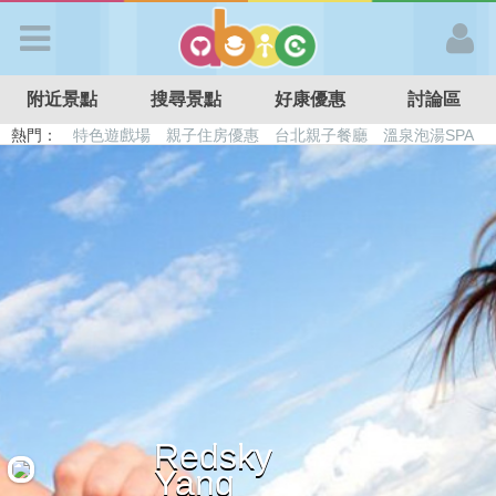
歡迎加入
附近景點
搜尋景點
好康優惠
討論區
APP登入
熱門：
特色遊戲場
親子住房優惠
台北親子餐廳
溫泉泡湯SPA
溜滑梯民宿
觀光工廠
DIY摘果
日本親子景點
首 頁
搜尋景點
好康優惠
最新消息
Redsky
最新留言
Yang