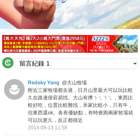
商家合作
推薦景點
討論區
聯絡我們
Redsky Yang
@
大山牧場
附近三家牧場都去過，日月山景最大可以玩比較
APP下載
久在路邊很容易找。大山有擠ㄋㄟㄋㄟ，東西比
較好吃，位置比較難找，禾家比較小，只有牛，
但東西還ok。各有優缺點，有時會跑兩家牧場就
可以玩更久，反正都很近
2014-09-13 11:58