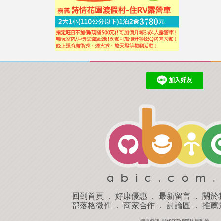
回到首頁
．
好康優惠
．
最新留言
．
關於
部落格微件
．
商家合作
．
討論區
．
推薦
羿磊資訊 服務條款&隱私權政策