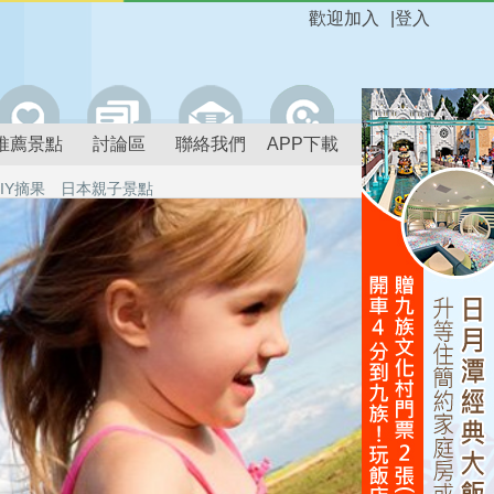
歡迎加入
|
登入
推薦景點
討論區
聯絡我們
APP下載
IY摘果
日本親子景點