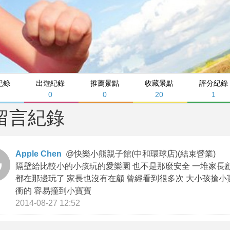
紀錄
出遊紀錄
推薦景點
收藏景點
評分紀錄
0
0
20
1
留言紀錄
Apple Chen
@
快樂小熊親子館(中和環球店)(結束營業)
隔壁給比較小的小孩玩的愛樂園 也不是那麼安全 一堆家長顧滑
都在那邊玩了 家長也沒有在顧 曾經看到很多次 大小孩搶小
衝的 容易撞到小寶寶
2014-08-27 12:52