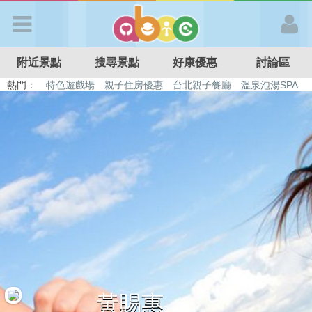
歡迎加入
附近景點
搜尋景點
好康優惠
討論區
APP登入
熱門：
特色遊戲場
親子住房優惠
台北親子餐廳
溫泉泡湯SPA
溜滑梯民宿
觀光工廠
DIY摘果
日本親子景點
首 頁
搜尋景點
好康優惠
最新消息
最新留言
黃賜惠