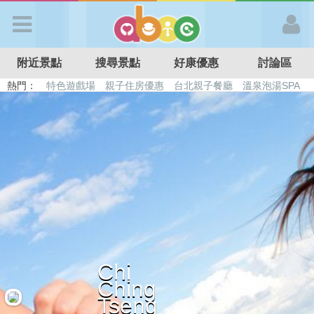
歡迎加入
附近景點
搜尋景點
好康優惠
討論區
APP登入
熱門：
特色遊戲場
親子住房優惠
台北親子餐廳
溫泉泡湯SPA
溜滑梯民宿
觀光工廠
DIY摘果
日本親子景點
首 頁
搜尋景點
好康優惠
最新消息
Chi
Ching
最新留言
Tseng