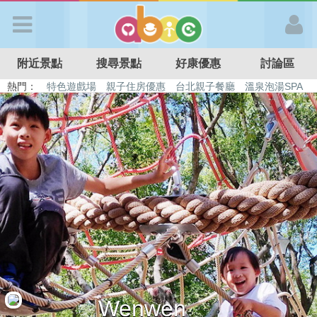
歡迎加入
附近景點
搜尋景點
好康優惠
討論區
APP登入
熱門：
特色遊戲場
親子住房優惠
台北親子餐廳
溫泉泡湯SPA
溜滑梯民宿
觀光工廠
DIY摘果
日本親子景點
首 頁
搜尋景點
好康優惠
最新消息
最新留言
Wenwen