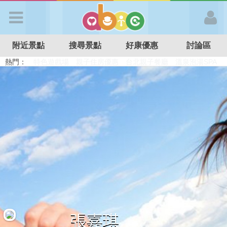
歡迎加入
附近景點
搜尋景點
好康優惠
討論區
APP登入
熱門：
溜滑梯民宿
觀光工廠
DIY摘果
日本親子景點
特色遊戲場
親子住房優惠
台北親子餐廳
溫泉泡湯SPA
首 頁
搜尋景點
好康優惠
最新消息
最新留言
張嘉琪