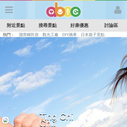
歡迎加入
附近景點
搜尋景點
好康優惠
討論區
APP登入
熱門：
溜滑梯民宿
觀光工廠
DIY摘果
日本親子景點
特色遊戲場
親子住房優惠
台北親子餐廳
溫泉泡湯SPA
首 頁
搜尋景點
好康優惠
最新消息
Ting Chi
最新留言
Chu