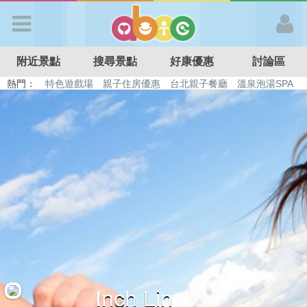
歡迎加入
附近景點
搜尋景點
好康優惠
討論區
APP登入
熱門：
特色遊戲場
親子住房優惠
台北親子餐廳
溫泉泡湯SPA
溜滑梯民宿
觀光工廠
DIY摘果
日本親子景點
首 頁
搜尋景點
好康優惠
最新消息
最新留言
Inch Lin