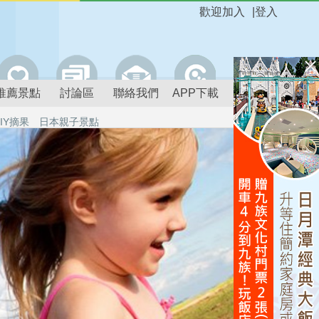
歡迎加入
|
登入
推薦景點
討論區
聯絡我們
APP下載
IY摘果
日本親子景點