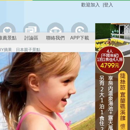
歡迎加入
|
登入
推薦景點
討論區
聯絡我們
APP下載
IY摘果
日本親子景點