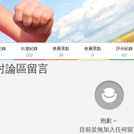
紀錄
出遊紀錄
推薦景點
收藏景點
評分紀錄
102
38
0
82
討論區留言
抱歉～
目前並無加入任何留