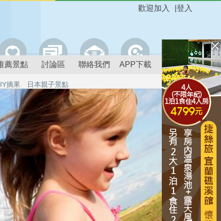
歡迎加入
|
登入
推薦景點
討論區
聯絡我們
APP下載
IY摘果
日本親子景點