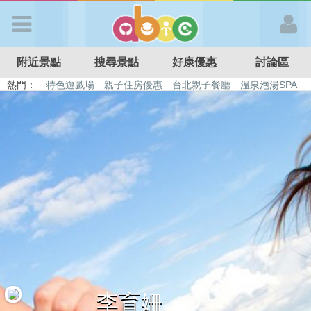
歡迎加入
附近景點
搜尋景點
好康優惠
討論區
APP登入
熱門：
特色遊戲場
親子住房優惠
台北親子餐廳
溫泉泡湯SPA
溜滑梯民宿
觀光工廠
DIY摘果
日本親子景點
首 頁
搜尋景點
好康優惠
最新消息
最新留言
李育姍