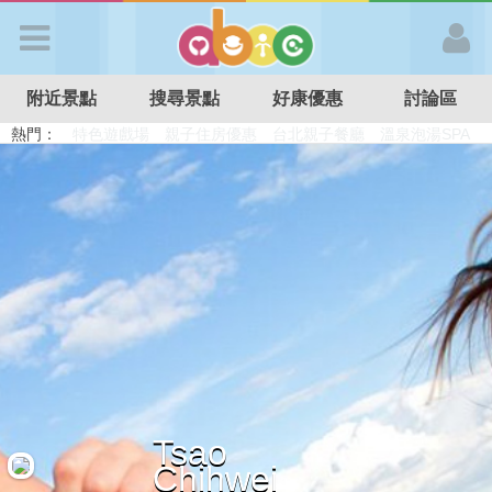
歡迎加入
附近景點
搜尋景點
好康優惠
討論區
APP登入
熱門：
溜滑梯民宿
觀光工廠
DIY摘果
日本親子景點
特色遊戲場
親子住房優惠
台北親子餐廳
溫泉泡湯SPA
首 頁
搜尋景點
好康優惠
最新消息
Tsao
最新留言
Chihwei