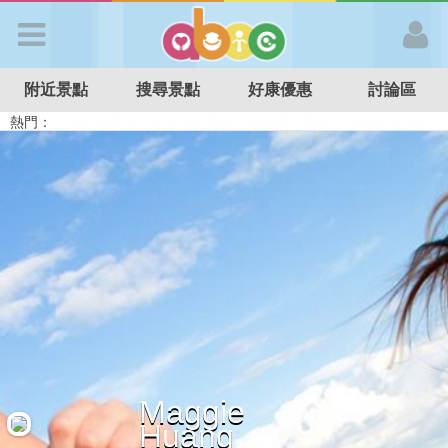
歡迎加入
附近景點
搜尋景點
好康優惠
討論區
APP登入
熱門：
溜滑梯民宿
觀光工廠
DIY摘果
日本親子景點
特色遊戲場
親子住房優惠
台北親子餐廳
溫泉泡湯SPA
首 頁
搜尋景點
好康優惠
最新消息
Maggie
最新留言
Huang