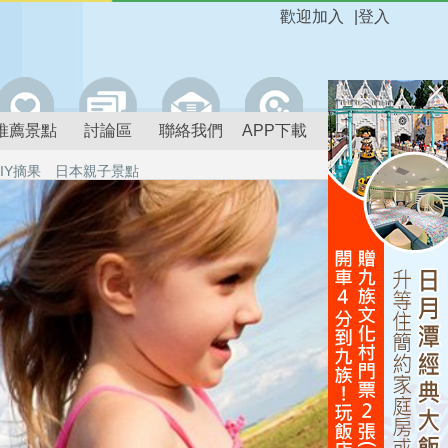
歡迎加入
|
登入
推薦景點
討論區
聯絡我們
APP下載
IY摘果
日本親子景點