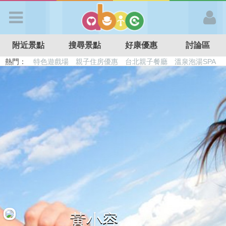
歡迎加入
附近景點
搜尋景點
好康優惠
討論區
APP登入
熱門：
特色遊戲場
親子住房優惠
台北親子餐廳
溫泉泡湯SPA
溜滑梯民宿
觀光工廠
DIY摘果
日本親子景點
首 頁
搜尋景點
好康優惠
最新消息
最新留言
黃小容