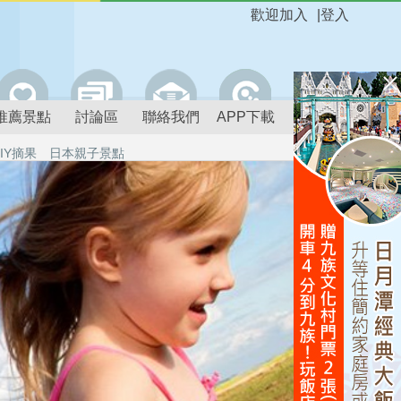
歡迎加入
|
登入
推薦景點
討論區
聯絡我們
APP下載
IY摘果
日本親子景點