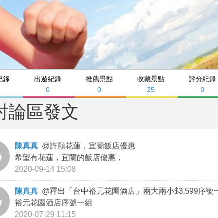
紀錄
出遊紀錄
推薦景點
收藏景點
評分紀錄
0
0
25
0
討論區發文
陳真真
@
許願花蓮，宜蘭飯店優惠
希望有花蓮，宜蘭的飯店優惠，
2020-09-14 15:08
陳真真
@
釋出「台中裕元花園酒店」兩大兩小$3,599序號
裕元花園酒店序號一組
2020-07-29 11:15