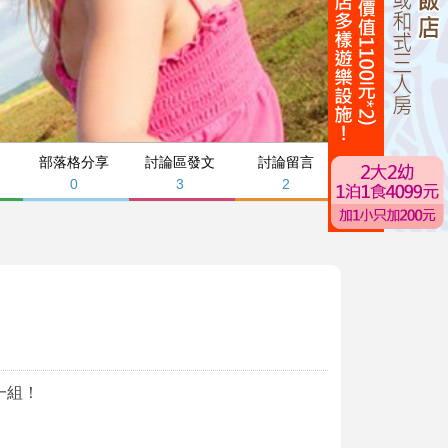
部落格分享
討論區發文
討論留言
0
3
2
一組！