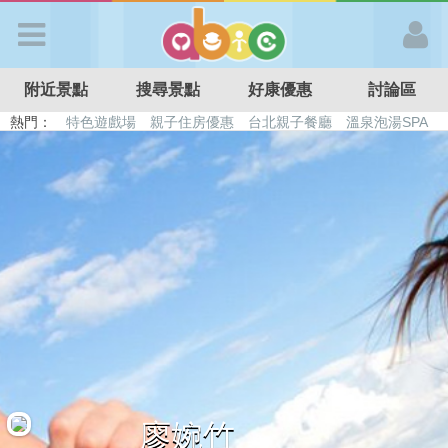
歡迎加入
附近景點
搜尋景點
好康優惠
討論區
APP登入
熱門：
特色遊戲場
親子住房優惠
台北親子餐廳
溫泉泡湯SPA
溜滑梯民宿
觀光工廠
DIY摘果
日本親子景點
首 頁
搜尋景點
好康優惠
最新消息
最新留言
廖婉竹