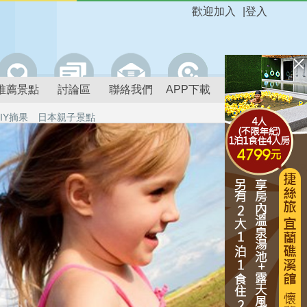
歡迎加入
|
登入
推薦景點
討論區
聯絡我們
APP下載
IY摘果
日本親子景點