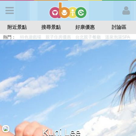
歡迎加入
附近景點
搜尋景點
好康優惠
討論區
APP登入
熱門：
溜滑梯民宿
觀光工廠
DIY摘果
日本親子景點
特色遊戲場
親子住房優惠
台北親子餐廳
溫泉泡湯SPA
首 頁
搜尋景點
好康優惠
最新消息
最新留言
Kuni Lee