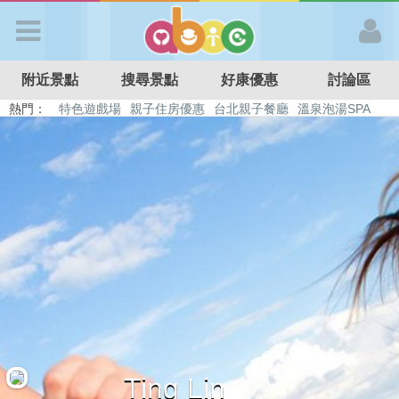
歡迎加入
附近景點
搜尋景點
好康優惠
討論區
APP登入
熱門：
特色遊戲場
親子住房優惠
台北親子餐廳
溫泉泡湯SPA
溜滑梯民宿
觀光工廠
DIY摘果
日本親子景點
首 頁
搜尋景點
好康優惠
最新消息
最新留言
Ting Lin