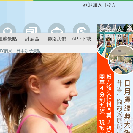
歡迎加入
|
登入
推薦景點
討論區
聯絡我們
APP下載
IY摘果
日本親子景點