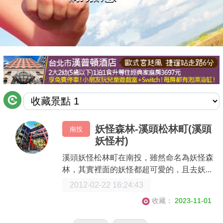
商家合作
推薦景點
討論區
聯絡我們
妖怪森林-溪頭松林町(溪頭
南投
妖怪村)
APP下載
溪頭妖怪松林町在南投，雖然命名為妖怪森
林，其實裡面的妖怪都超可愛的，且去妖...
2012-02-22 16:24:43
收藏：
2023-11-01