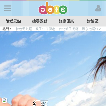
歡迎加入
附近景點
搜尋景點
好康優惠
討論區
APP登入
熱門：
特色遊戲場
親子住房優惠
台北親子餐廳
溫泉泡湯SPA
溜滑梯民宿
觀光工廠
DIY摘果
日本親子景點
首 頁
搜尋景點
好康優惠
最新消息
最新留言
紅蘋