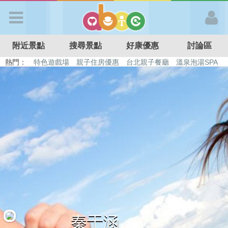
歡迎加入
附近景點
搜尋景點
好康優惠
討論區
APP登入
熱門：
特色遊戲場
親子住房優惠
台北親子餐廳
溫泉泡湯SPA
溜滑梯民宿
觀光工廠
DIY摘果
日本親子景點
首 頁
搜尋景點
好康優惠
最新消息
最新留言
秦于涵