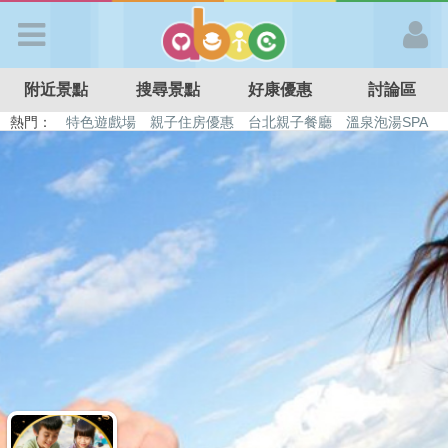
歡迎加入
附近景點
搜尋景點
好康優惠
討論區
APP登入
熱門：
特色遊戲場
親子住房優惠
台北親子餐廳
溫泉泡湯SPA
溜滑梯民宿
觀光工廠
DIY摘果
日本親子景點
首 頁
搜尋景點
好康優惠
最新消息
最新留言