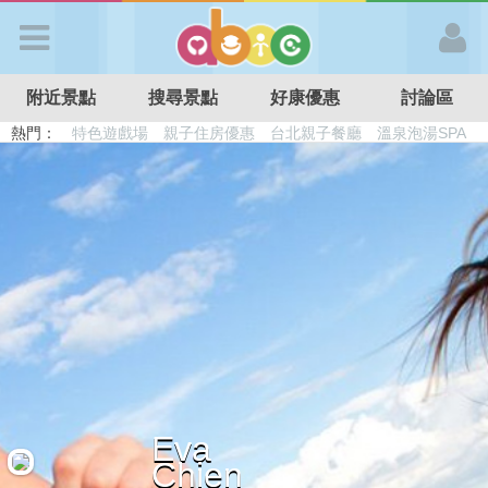
歡迎加入
附近景點
搜尋景點
好康優惠
討論區
APP登入
熱門：
特色遊戲場
親子住房優惠
台北親子餐廳
溫泉泡湯SPA
溜滑梯民宿
觀光工廠
DIY摘果
日本親子景點
首 頁
搜尋景點
好康優惠
最新消息
Eva
最新留言
Chien