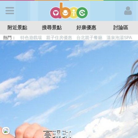
歡迎加入
附近景點
搜尋景點
好康優惠
討論區
APP登入
熱門：
特色遊戲場
親子住房優惠
台北親子餐廳
溫泉泡湯SPA
溜滑梯民宿
觀光工廠
DIY摘果
日本親子景點
首 頁
搜尋景點
好康優惠
最新消息
最新留言
高珮珈