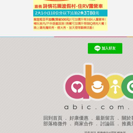
回到首頁
．
好康優惠
．
最新留言
．
關於
部落格微件
．
商家合作
．
討論區
．
推薦
羿磊資訊 服務條款&隱私權政策