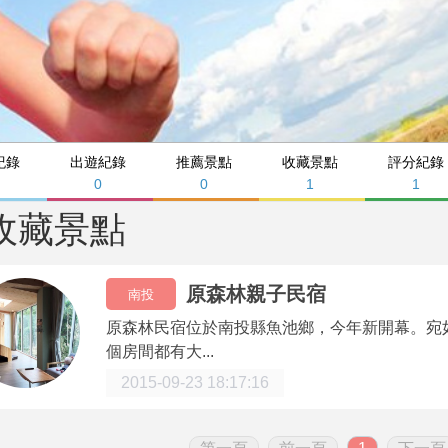
紀錄
出遊紀錄
推薦景點
收藏景點
評分紀錄
0
0
1
1
收藏景點
原森林親子民宿
南投
原森林民宿位於南投縣魚池鄉，今年新開幕。宛
個房間都有大...
2015-09-23 18:17:16