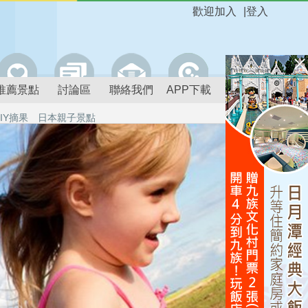
歡迎加入
|
登入
推薦景點
討論區
聯絡我們
APP下載
IY摘果
日本親子景點