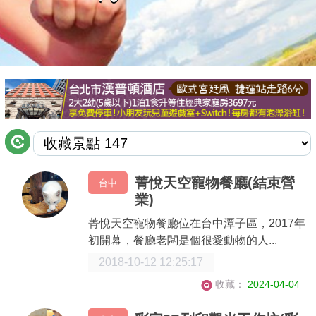
商家合作
推薦景點
討論區
聯絡我們
菁悅天空寵物餐廳(結束營
台中
業)
APP下載
菁悅天空寵物餐廳位在台中潭子區，2017年
初開幕，餐廳老闆是個很愛動物的人...
2018-10-12 12:25:17
收藏：
2024-04-04