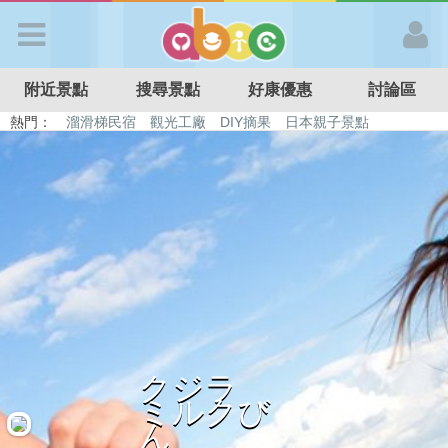
歡迎加入
附近景點
搜尋景點
好康優惠
討論區
APP登入
熱門：
溜滑梯民宿
觀光工廠
DIY摘果
日本親子景點
特色遊戲場
親子住房優惠
台北親子餐廳
溫泉泡湯SPA
首 頁
搜尋景點
好康優惠
最新消息
クジラ
ミルクび
最新留言
ん