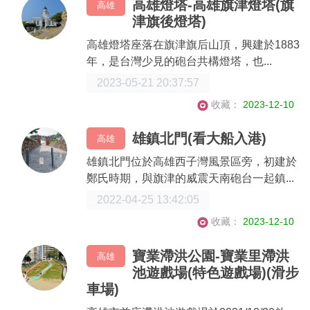
高雄燈塔-高雄旗津燈塔(旗
高雄
津旗後燈塔)
高雄燈塔座落在旗津旗后山頂，興建於1883
年，是台灣少見的砲台共構燈塔，也...
2023-05-21 20:37:57
收藏：
2023-12-10
雄鎮北門(看大船入港)
高雄
雄鎮北門位於高雄西子灣風景區旁，初建於
鄭氏時期，與旗津的威震天南砲台一起鎮...
2022-04-25 13:42:05
收藏：
2023-12-10
寶業滯洪公園-寶業里滯洪
高雄
池遊戲場(特色遊戲場)(滑步
車場)