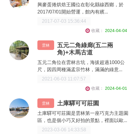
興麥蛋捲烘焙王國位在彰化縣線西鄉，於
2017/07/01開始營運，館內有繽...
2017-07-03 15:36:44
收藏：
2024-04-04
五元二角綠廊(五二兩
雲林
角)+木馬古道
五元二角位在雲林古坑，海拔超過1000公
尺，因四周種滿孟宗竹林，滿滿的綠意...
2021-06-03 11:07:57
收藏：
2024-04-01
土庫驛可可莊園
雲林
土庫驛可可莊園是雲林第一座巧克力主題園
區，也是個小巧又好拍的景點，裡面以歐...
2023-03-06 14:33:58