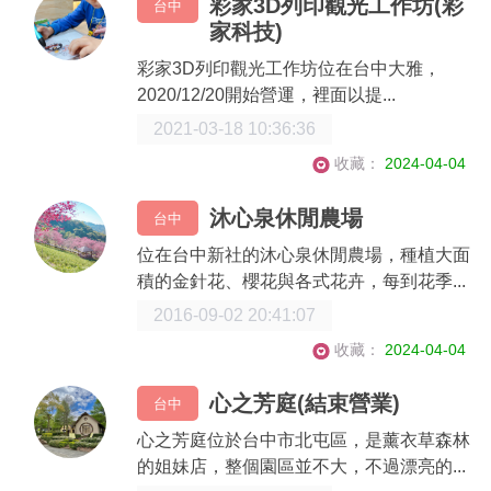
彩家3D列印觀光工作坊(彩
台中
家科技)
彩家3D列印觀光工作坊位在台中大雅，
2020/12/20開始營運，裡面以提...
2021-03-18 10:36:36
收藏：
2024-04-04
沐心泉休閒農場
台中
位在台中新社的沐心泉休閒農場，種植大面
積的金針花、櫻花與各式花卉，每到花季...
2016-09-02 20:41:07
收藏：
2024-04-04
心之芳庭(結束營業)
台中
心之芳庭位於台中市北屯區，是薰衣草森林
的姐妹店，整個園區並不大，不過漂亮的...