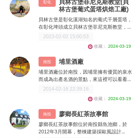
貝林古堡菲尼克斯教堂(貝
彰化
林古堡葡式蛋塔烘焙工廠)
貝林古堡是彰化溪湖知名的葡式千層蛋塔，
在彰化埤頭成立貝林古堡菲尼克斯教堂，...
2023-02-02 15:00:53
收藏：
2024-03-19
埔里酒廠
南投
埔里酒廠位於南投，因埔里擁有優質的泉水
而成為出產名酒的景點，來這裡可以看看...
2014-02-16 22:39:16
收藏：
2024-03-19
廖鄉長紅茶故事館
南投
廖鄉長紅茶故事館位於南投縣魚池鄉，於
2012年3月開幕，整棟建築採歐風設計...