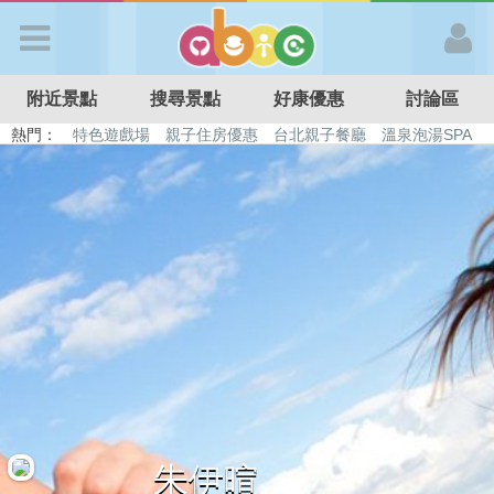
歡迎加入
附近景點
搜尋景點
好康優惠
討論區
APP登入
熱門：
特色遊戲場
親子住房優惠
台北親子餐廳
溫泉泡湯SPA
溜滑梯民宿
觀光工廠
DIY摘果
日本親子景點
首 頁
搜尋景點
好康優惠
最新消息
最新留言
朱伊暄