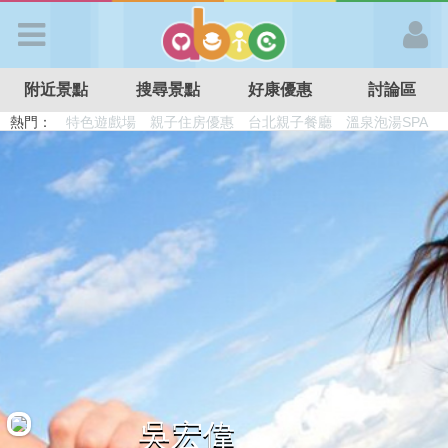
歡迎加入
附近景點
搜尋景點
好康優惠
討論區
APP登入
熱門：
溜滑梯民宿
觀光工廠
DIY摘果
日本親子景點
特色遊戲場
親子住房優惠
台北親子餐廳
溫泉泡湯SPA
首 頁
搜尋景點
好康優惠
最新消息
最新留言
吳宏偉