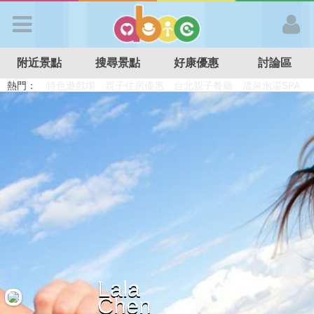
歡迎加入
附近景點
搜尋景點
好康優惠
討論區
APP登入
熱門：
溜滑梯民宿
觀光工廠
DIY摘果
日本親子景點
特色遊戲場
親子住房優惠
台北親子餐廳
溫泉泡湯SPA
首 頁
搜尋景點
好康優惠
最新消息
Lala
最新留言
Chen